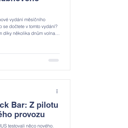
 nové vydání měsíčního
 se dočtete v tomto vydání?
 díky několika dnům volna
ly pro zbytek měsíce a
ká. Všechny mateřské školy
 svém okolí, nebo také
 představení. Na základní
nový systém svačin. Také
iřského turnaje, kterého se
k Bar: Z pilotu
ého provozu
US testovali něco nového.