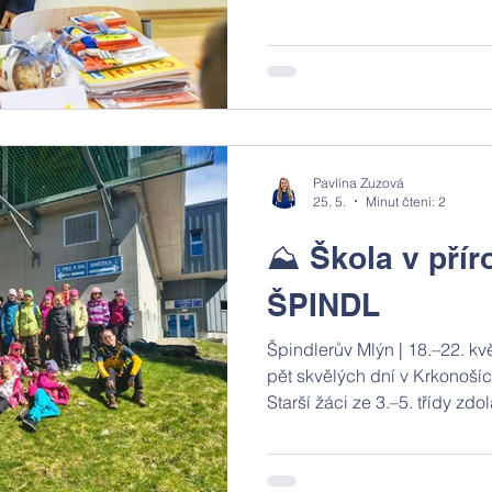
kavárny GENIUS Café. Dnes
nástroj, který to všechno pr
Pavlína Zuzová
25. 5.
Minut čtení: 2
⛰️ Škola v přír
ŠPINDL
Špindlerův Mlýn | 18.–22. kvě
pět skvělých dní v Krkonoší
Starší žáci ze 3.–5. třídy zd
kurzu jeden vrchol za druhý
korunami stromů, pevnost S
sklárnu až po samotnou Sněž