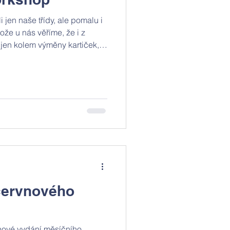
jen naše třídy, ale pomalu i
ože u nás věříme, že i z
í jen kolem výměny kartiček,
rozhodli jsme se přizvat
ý 16. června dopoledne tak
do školy společnost
 žákům, co všechno se za
á.
červnového
 nové vydání měsíčního