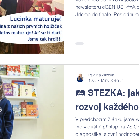
newsletteru eGENIUS. 🐟A co
Jdeme do finále! Poslední m
právě začal a my si ho pořá
navštíví například Vysočans
základní školy se vypraví d
muzea. Vytáhněte své kalend
rozloučenou se školním rokem
Pavlína Zuzová
1. 6.
Minut čtení: 4
🛤️ STEZKA: ja
rozvoj každého
V předchozím článku jsme vá
individuální přístup na ZŠ G
diagnostika, slovní hodnocení