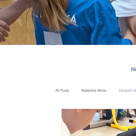
No
All Posts
Mateřská škola
Základní š