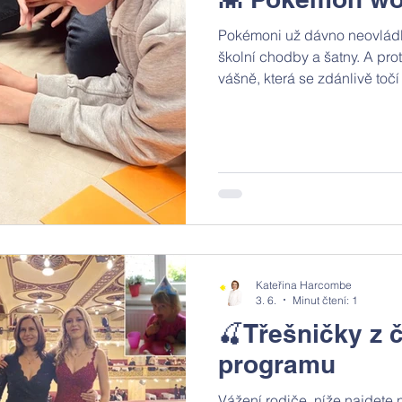
Pokémoni už dávno neovládli 
školní chodby a šatny. A prot
vášně, která se zdánlivě toč
se dá vytěžit spousta učení, 
opravdové odborníky. V úter
místo běžné výuky dorazila 
Pokélandia a ukázala našim
těmi obrázky skutečně skrýv
Kateřina Harcombe
3. 6.
Minut čtení: 1
🍒Třešničky z 
programu
Vážení rodiče, níže najdete