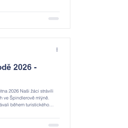
 se podrobně podíváme na
opojuje: STEZKU.
odě 2026 -
tna 2026 Naši žáci strávili
ch ve Špindlerově mlýně.
olávali během turistického
m – od Výrovky přes Stezku
tachelberg a harrachovskou
ku. Prvňáci a druháci si