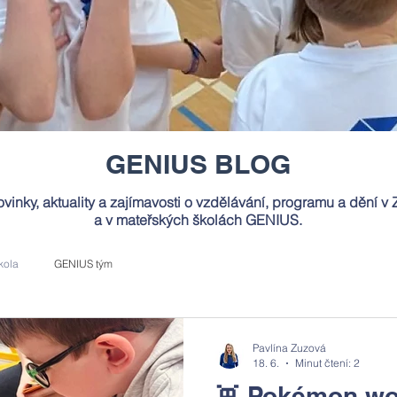
GENIUS BLOG
vinky, aktuality a zajímavosti o vzdělávání, programu a dění v 
a v mateřských školách GENIUS.
kola
GENIUS tým
Pavlína Zuzová
18. 6.
Minut čtení: 2
👾 Pokémon w