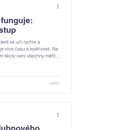
 funguje:
ístup
teré se učí rychle a
je více času a trpělivosti. Na
m školy není všechny měřit
o každé dítě jeho vlastní
axi?
 dubnového