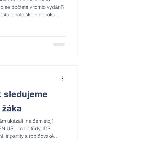
 se dočtete v tomto vydání? ​
ěsíc tohoto školního roku
dně užijeme. Školkové děti
ké Mirakulum. Studenti
o Gutovky či Národního
áře, slavnosti na
 se blíží!
k sledujeme
 žáka
m ukázali, na čem stojí
ENIUS – malé třídy, IDS
, tripartity a rodičovské