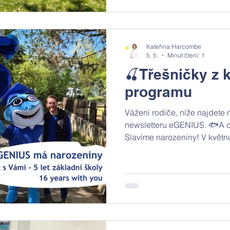
mezitím plnili povinné lekce 
základy první pomoci. Domů s
se spoustou zážitků. 🥾 Turist
Kateřina Harcombe
5. 5.
Minut čtení: 1
🍒Třešničky z 
programu
Vážení rodiče, níže najdete
newsletteru eGENIUS. 🐟A co
​Slavíme narozeniny!​ V květn
naší první pobočky ve Strašn
školách čeká také velké přek
čeká turisticko-plavecký kur
školky nezůstanou pozadu ​a 
školku v přírodě do krásného
Sázavy. Nezapomeňte si také