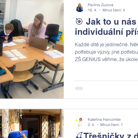
Pavlína Zuzová
16. 4.
Minut čtení: 4
🎯 Jak to u nás
individuální př
Každé dítě je jedinečné. Něk
potřebuje výzvy, jiné potřebu
ZŠ GENIUS věříme, že úkole
stejným metrem – ale najít pr
cestu. Jak to ale vypadá v pr
Kateřina Harcombe
2. 4.
Minut čtení: 1
🍒Třešničky z