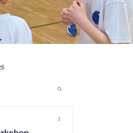
ZŠ
orkshop