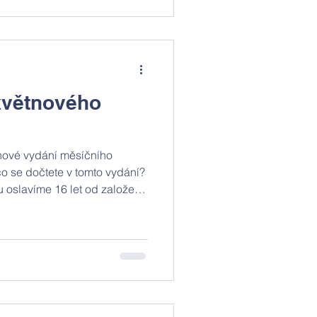
plavání a zkoušeli si i
e všichni vrátili unavení a
ický kurz: krok z
květnového
 nové vydání měsíčního
 se dočtete v tomto vydání? ​
u oslavíme 16 let od založení
icích, děti v mateřských
vapení.​ Žáky základní školy
z ve Špindlerově Mlýně. Ani
přihlášené děti vyrazí na
 prostředí poblíž řeky
 včas rezervovat