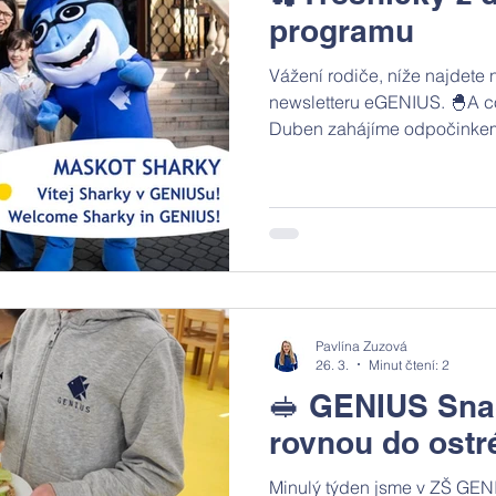
programu
Vážení rodiče, níže najdete
newsletteru eGENIUS. 🐣A co
Duben zahájíme odpočinkem
navíc, abychom načerpali sí
program, který nás v něm če
navštíví hasičské stanice ve
společně zhlédnou divadelní
škole byl úspěšně zaveden 
proběhne druhý ročník Svatoj
zúčastní
Pavlína Zuzová
26. 3.
Minut čtení: 2
🥪 GENIUS Snac
rovnou do ostr
Minulý týden jsme v ZŠ GENI