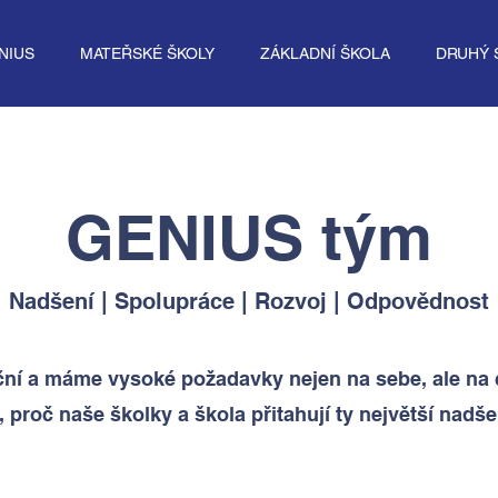
NIUS
MATEŘSKÉ ŠKOLY
ZÁKLADNÍ ŠKOLA
DRUHÝ 
GENIUS tým
Nadšení
|
Spolupráce
|
Rozvoj
|
Odpovědnost
ční a máme vysoké požadavky nejen na sebe, ale na 
 proč naše školky a škola přitahují ty největší nadš