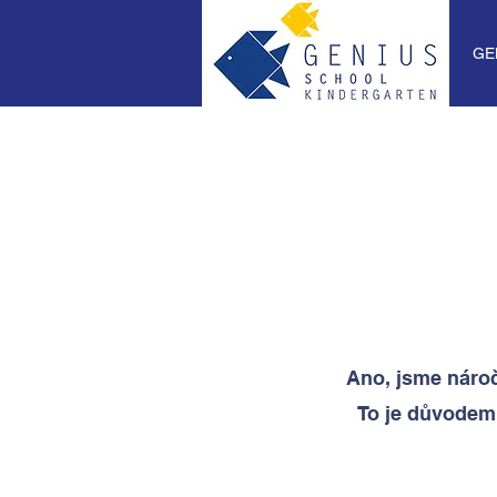
GE
Ano, jsme náro
To je důvodem,