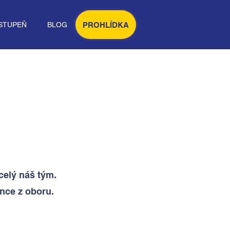
PROHLÍDKA
STUPEŇ
BLOG
celý náš tým.
ence z oboru.