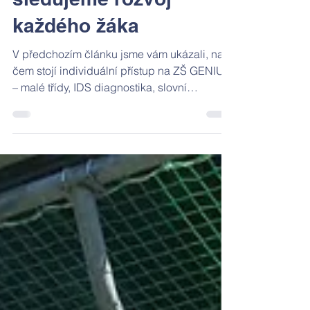
Pavlína Zuzová
1. 6.
Minut čtení: 4
🛤️ STEZKA: jak
sledujeme rozvoj
každého žáka
V předchozím článku jsme vám ukázali, na
čem stojí individuální přístup na ZŠ GENIUS
– malé třídy, IDS diagnostika, slovní
hodnocení, tripartity a rodičovské kavárny
GENIUS Café. Dnes se podrobně podíváme
na nástroj, který to všechno propojuje:
STEZKU.