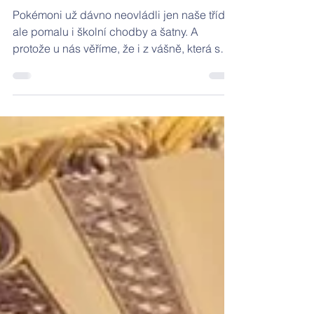
👾 Pokémon workshop
Pokémoni už dávno neovládli jen naše třídy,
ale pomalu i školní chodby a šatny. A
protože u nás věříme, že i z vášně, která se
zdánlivě točí jen kolem výměny kartiček, se
dá vytěžit spousta učení, rozhodli jsme se
přizvat opravdové odborníky. V úterý 16.
června dopoledne tak místo běžné výuky
dorazila do školy společnost Pokélandia a
ukázala našim žákům, co všechno se za
těmi obrázky skutečně skrývá.