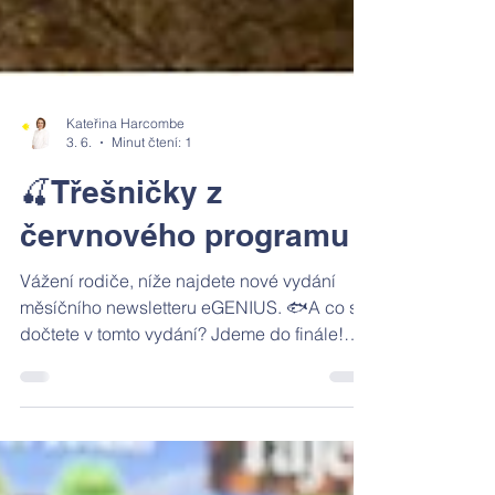
Kateřina Harcombe
3. 6.
Minut čtení: 1
🍒Třešničky z
červnového programu
Vážení rodiče, níže najdete nové vydání
měsíčního newsletteru eGENIUS. 🐟A co se
dočtete v tomto vydání? ​Jdeme do finále!
Poslední měsíc tohoto školního roku právě
začal a my si ho pořádně užijeme. Školkové
děti navštíví například Vysočanské