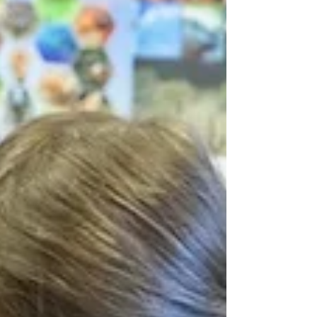
Mirakulum. Studenti základní školy se
vypraví do Gutovky či Národního muzea.
Vytáhněte své kalendáře, slavnosti na
rozloučenou se školním rokem se blíží!