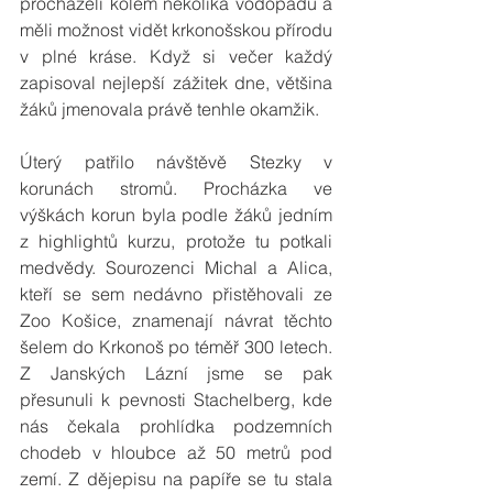
procházeli kolem několika vodopádů a 
měli možnost vidět krkonošskou přírodu 
v plné kráse. Když si večer každý 
zapisoval nejlepší zážitek dne, většina 
žáků jmenovala právě tenhle okamžik.
Úterý patřilo návštěvě Stezky v 
korunách stromů. Procházka ve 
výškách korun byla podle žáků jedním 
z highlightů kurzu, protože tu potkali 
medvědy. Sourozenci Michal a Alica, 
kteří se sem nedávno přistěhovali ze 
Zoo Košice, znamenají návrat těchto 
šelem do Krkonoš po téměř 300 letech. 
Z Janských Lázní jsme se pak 
přesunuli k pevnosti Stachelberg, kde 
nás čekala prohlídka podzemních 
chodeb v hloubce až 50 metrů pod 
zemí. Z dějepisu na papíře se tu stala 