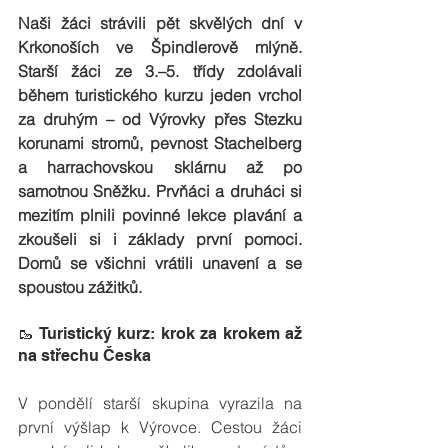
Naši žáci strávili pět skvělých dní v 
Krkonoších ve Špindlerově mlýně. 
Starší žáci ze 3.–5. třídy zdolávali 
během turistického kurzu jeden vrchol 
za druhým – od Výrovky přes Stezku 
korunami stromů, pevnost Stachelberg 
a harrachovskou sklárnu až po 
samotnou Sněžku. Prvňáci a druháci si 
mezitím plnili povinné lekce plavání a 
zkoušeli si i základy první pomoci. 
Domů se všichni vrátili unavení a se 
spoustou zážitků.
🥾 Turistický kurz: krok za krokem až 
na střechu Česka
V pondělí starší skupina vyrazila na 
první výšlap k Výrovce. Cestou žáci 