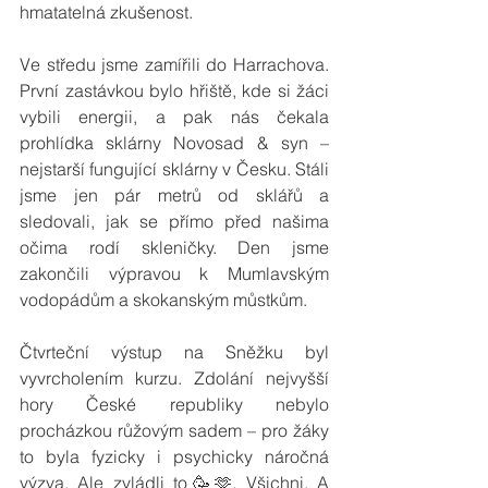
hmatatelná zkušenost.
Ve středu jsme zamířili do Harrachova. 
První zastávkou bylo hřiště, kde si žáci 
vybili energii, a pak nás čekala 
prohlídka sklárny Novosad & syn – 
nejstarší fungující sklárny v Česku. Stáli 
jsme jen pár metrů od sklářů a 
sledovali, jak se přímo před našima 
očima rodí skleničky. Den jsme 
zakončili výpravou k Mumlavským 
vodopádům a skokanským můstkům.
Čtvrteční výstup na Sněžku byl 
vyvrcholením kurzu. Zdolání nejvyšší 
hory České republiky nebylo 
procházkou růžovým sadem – pro žáky 
to byla fyzicky i psychicky náročná 
výzva. Ale zvládli to🥳🫶. Všichni. A 