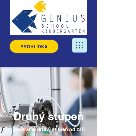
PROHLÍDKA
Druhý stupeň
Otevíráme druhý stupeň od září