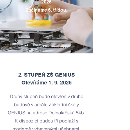
2026
Začínáme 6. třídou.
2. STUPEŇ ZŠ GENIUS
Otevíráme 1. 9. 2026
Druhý stupeň bude otevřen v druhé
budově v areálu Základní školy
GENIUS na adrese Dolnokrčská 54b.
K dispozici budou tři podlaží s
moderně vybavenými učebnami,