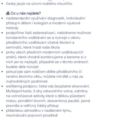
český jazyk na úrovni rodilého mluvčího
🎪 Co u nás najdete?
nadstandardní využívání diagnostik, individuální
přístup k dětem i kolegům a moderní výukové
metody
podpoříme Vaši seberealizaci, nabídneme možnost
konstantního vzdělávání se a rozvoje v oboru
předškolního vzdělávání včetně školení a
seminářů, které hradí naše škola
prvky všech předních moderních vzdělávacích
směrů, které vhodně kombinujeme a bereme si z
nich jen to nejlepší, případně se v těchto směrech
budete dále rozvíjet
pokud jste sám rodičem dítěte předškolního či
raného školního věku, můžete mít dítě u nás za
zvýhodněných podmínek
wellbeing podporu: čeká vás bezplatné stravování,
Multisport karta, 3 dny zdravotního volna, odměny
na volnočasové aktivity, které s délkou působení
rostou, pondělní brunch, stravenkový paušál, jasná
pravidla a vstřícný lidský přístup
přátelskou atmosféru v nadšeném týmu,
mezinárodní pracovní prostředí
Adresa
: GENIUS Mateřská škola o.p.s. -
pracoviště Praha 10