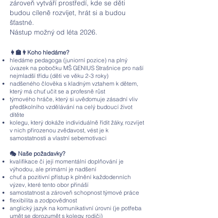
zároveň vytváří prostředí, kde se děti
budou cíleně rozvíjet, hrát si a budou
šťastné.
Nástup možný od léta 2026.
👩🏫👨Koho hledáme?
hledáme pedagoga (juniorní pozice) na plný
úvazek na pobočku MŠ GENIUS Strašnice pro naší
nejmladší třídu (děti ve věku 2-3 roky)
nadšeného člověka s kladným vztahem k dětem,
který má chuť učit se a profesně růst
týmového hráče, který si uvědomuje zásadní vliv
předškolního vzdělávání na celý budoucí život
dítěte
kolegu, který dokáže individuálně řídit žáky, rozvíjet
v nich přirozenou zvědavost, vést je k
samostatnosti a vlastní sebemotivaci
🎭 Naše požadavky?
kvalifikace či její momentální doplňování je
výhodou, ale primární je nadšení
chuť a pozitivní přístup k plnění každodenních
výzev, které tento obor přináší
samostatnost a zároveň schopnost týmové práce
flexibilita a zodpovědnost
anglický jazyk na komunikativní úrovni (je potřeba
umět se dorozumět s kolegy, rodiči)