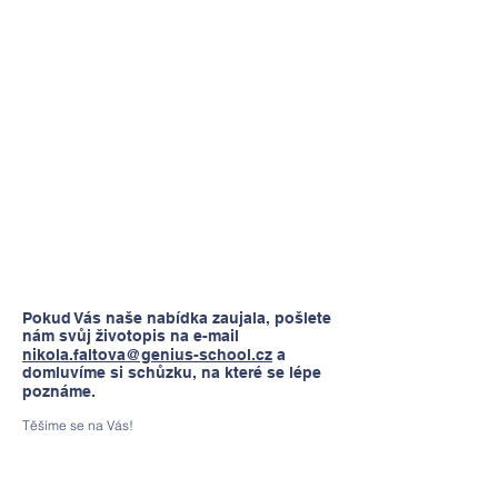
Mzda
: 33 000 – 37 000 Kč/ měsíc
Typ pracovního poměru:
plný úvazek
Délka pracovního poměru
: Na dobu neurčitou
Typ smluvního vztahu
: pracovní smlouva, práce
na živnostenský list/IČO
Benefity
:
bonusy/prémie, vzdělávací kurzy, školení,
závodní stravování, kafetérie, firemní školka,
občerstvení na pracovišti, příspěvek na
vzdělání, zdravotní volno/sick days, Individuální
rozvržení pracovní doby, možnost si napracovat
hodiny, dovolená 8 týdnů, children-friendly
office, možnost studijního volna, individuální
rozpočet na osobnostní růst, vyhrazený čas na
inovace
Pokud Vás naše nabídka zaujala, pošlete
nám svůj životopis na e-mail
nikola.faltova@genius-school.cz
a
domluvíme si schůzku, na které se lépe
poznáme.
Těšíme se na Vás!