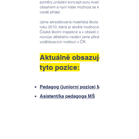
poměry unikátní koncept svou kvalitou i
obsahem a nyní máte možnost se k nám na této
cestě přidat.
Jsme akreditovaná mateřská škola s tradicí od
roku 2010, která je skvěle hodnocena ze strany
České školní inspekce a v oblasti cíleného
rozvoje dětského nadání jsme přední
vzdělávacích institucí v ČR.
Aktuálně obsazujeme
tyto pozice:
Pedagog (juniorní pozice) MŠ
Asistent/ka pedagoga MŠ