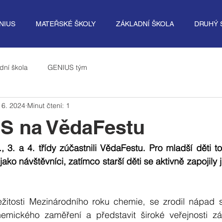
NIUS
MATEŘSKÉ ŠKOLY
ZÁKLADNÍ ŠKOLA
DRUHÝ 
dní škola
GENIUS tým
 6. 2024
Minut čtení: 1
S na VědaFestu
 3. a 4. třídy zúčastnili VědaFestu. Pro mladší děti to 
ako návštěvníci, zatímco starší děti se aktivně zapojily j
ežitosti Mezinárodního roku chemie, se zrodil nápad s
hemického zaměření a představit široké veřejnosti z