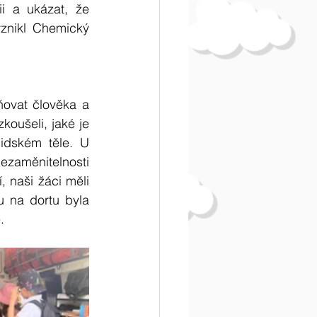
i a ukázat, že 
znikl Chemický 
ovat člověka a 
oušeli, jaké je 
idském těle. U 
nezaměnitelnosti 
, naši žáci měli 
 na dortu byla 
.