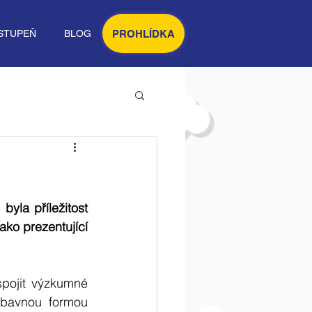
PROHLÍDKA
STUPEŇ
BLOG
byla příležitost 
ako prezentující 
pojit výzkumné 
ábavnou formou 