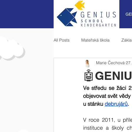
GE
All Posts
Mateřská škola
Zákla
Marie Čechová
27.
🤖GENIU
Ve středu se žáci 2.,
objevovat svět vědy j
u stánku 
debrujárů
.
V roce 2011, u příl
instituce a školy c