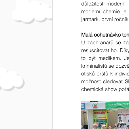
důležitost moderní 
moderní chemie je 
jarmark, první roční
Malá ochutnávko toh
U záchranářů se žác
resuscitovat ho. Dík
to být medikem. Je
kriminalistů se dozvě
otisků prstů k indivi
možnost sledovat S
chemická show pořá