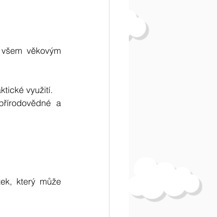
y všem věkovým 
tické využití.
řírodovědné a 
ek, který může 