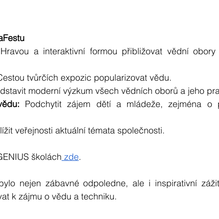
aFestu
 Hravou a interaktivní formou přibližovat vědní obor
Cestou tvůrčích expozic popularizovat vědu.
edstavit moderní výzkum všech vědních oborů a jeho prak
vědu:
 Podchytit zájem dětí a mládeže, zejména o p
blížit veřejnosti aktuální témata společnosti.
 GENIUS školách
 zde
.
ylo nejen zábavné odpoledne, ale i inspirativní zážit
vat k zájmu o vědu a techniku.