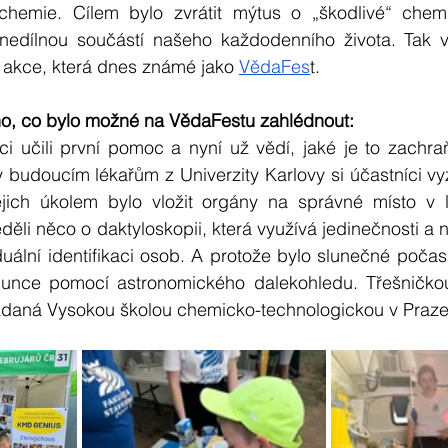
chemie. Cílem bylo zvrátit mýtus o „škodlivé“ chemi
nedílnou součástí našeho každodenního života. Tak v
k akce, která dnes známé jako 
VědaFes
t.
o, co bylo možné na VědaFestu zahlédnout:
i učili první pomoc a nyní už vědí, jaké je to zachraň
y budoucím lékařům z Univerzity Karlovy si účastníci vyzk
jich úkolem bylo vložit orgány na správné místo v l
děli něco o daktyloskopii, která využívá jedinečnosti a 
duální identifikaci osob. A protože bylo slunečné počasí
lunce pomocí astronomického dalekohledu. Třešničkou
daná Vysokou školou chemicko-technologickou v Praze