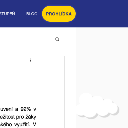
PROHLÍDKA
STUPEŇ
BLOG
luvení a 92% v 
ežitost pro žáky 
ého využití. V 