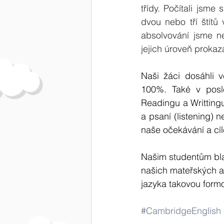
třídy. Počítali jsme
dvou nebo tří štítů 
absolvování jsme n
jejich úroveň prokaz
Naši žáci dosáhli 
100%. Také v poslec
Readingu a Writting
a psaní (listening) n
naše očekávání a cí
Našim studentům bla
našich mateřských a 
jazyka takovou formo
#CambridgeEnglish