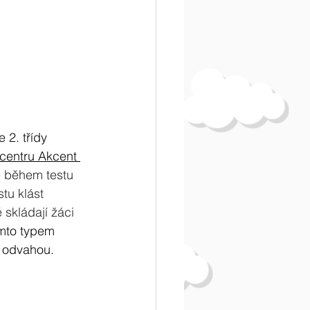
 2. třídy 
centru Akcent 
e během testu 
tu klást 
 skládají žáci 
ímto typem 
a odvahou.