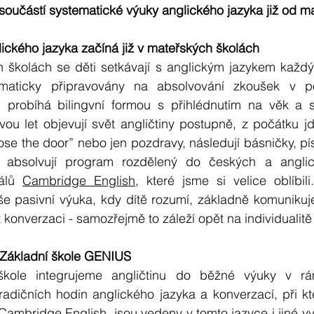
 součástí systematické výuky anglického jazyka již od m
lického jazyka začíná již v mateřských školách
 školách se děti setkávají s anglickým jazykem každý 
ematicky připravovány na absolvování zkoušek v po
probíhá bilingvní formou s přihlédnutím na věk a sc
ou let objevují svět angličtiny postupně, z počátku jd
ose the door” nebo jen pozdravy, následují básničky, písn
ně absolvují program rozdělený do českých a anglic
álů 
Cambridge English
, které jsme si velice oblíbil
e pasivní výuka, kdy dítě rozumí, základně komunikuje,
konverzaci - samozřejmě to záleží opět na individualitě 
 Základní škole GENIUS
kole integrujeme angličtinu do běžné výuky v rámc
radičních hodin anglického jazyka a konverzací, při kt
Cambridge English
, jsou vedeny v tomto jazyce i jiné v