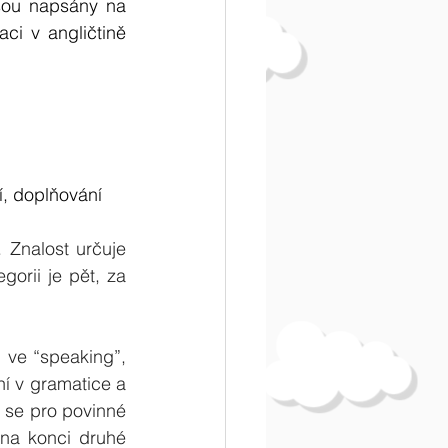
sou napsány na 
i v angličtině 
, doplňování  
Znalost určuje 
rii je pět, za 
 ve “speaking”, 
ní v gramatice a 
 se pro povinné 
 na konci druhé 