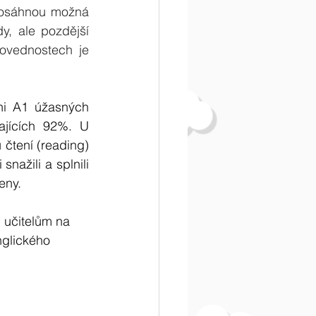
 dosáhnou možná 
y, ale pozdější 
ovednostech je 
i A1 úžasných 
ajících 92%. U 
čtení (reading) 
nažili a splnili 
eny.
 učitelům na 
nglického 