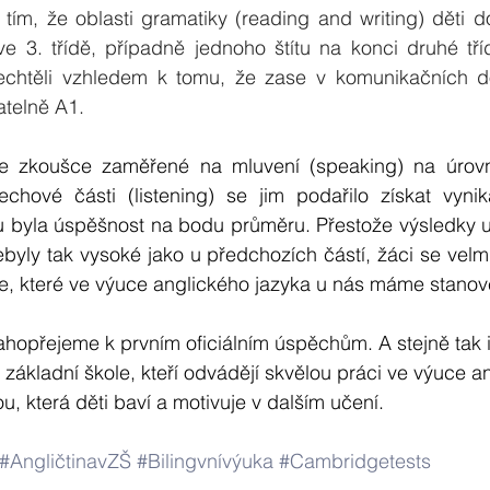
 s tím, že oblasti gramatiky (reading and writing) děti
ve 3. třídě, případně jednoho štítu na konci druhé tříd
echtěli vzhledem k tomu, že zase v komunikačních d
atelně A1.
ve zkoušce zaměřené na mluvení (speaking) na úrovn
hové části (listening) se jim podařilo získat vynik
u byla úspěšnost na bodu průměru. Přestože výsledky u 
ebyly tak vysoké jako u předchozích částí, žáci se velmi s
le, které ve výuce anglického jazyka u nás máme stanov
hopřejeme k prvním oficiálním úspěchům. A stejně tak i
základní škole, kteří odvádějí skvělou práci ve výuce a
u, která děti baví a motivuje v dalším učení.
#AngličtinavZŠ
#Bilingvnívýuka
#Cambridgetests