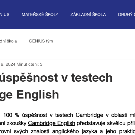
NIUS
MATEŘSKÉ ŠKOLY
ZÁKLADNÍ ŠKOLA
DRUHÝ 
dní škola
GENIUS tým
 9. 2024
Minut čtení: 3
% úspěšnost v testech
ge English
ali 100 % úspěšnost v testech Cambridge v oblasti m
ní zkoušky 
Cambridge English
 představuje skvělou příl
rovni svých znalostí anglického jazyka a jeho praktick