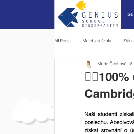
GE
All Posts
Mateřská škola
Zákla
Marie Čechová
18.
💂‍♂️100
Cambrid
Naši studenti získ
poslechu. Absolvová
získat srovnání o ú