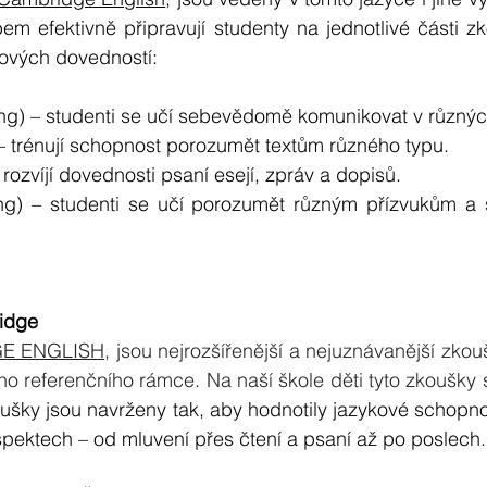
em efektivně připravují studenty na jednotlivé části zk
íčových dovedností:
ng) – studenti se učí sebevědomě komunikovat v různých
 – trénují schopnost porozumět textům různého typu.
– rozvíjí dovednosti psaní esejí, zpráv a dopisů.
ing) – studenti se učí porozumět různým přízvukům a 
idge 
E ENGLISH
, jsou nejrozšířenější a nejuznávanější zkou
o referenčního rámce. Na naší škole děti tyto zkoušky s
ušky jsou navrženy tak, aby hodnotily jazykové schopnost
spektech – od mluvení přes čtení a psaní až po poslech.