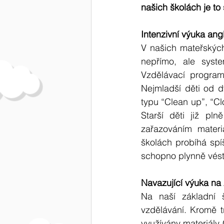
našich školách je to
Intenzivní výuka ang
V našich mateřských
nepřímo, ale syst
Vzdělávací program 
Nejmladší děti od dv
typu “Clean up”, “Cl
Starší děti již pl
zařazováním materi
školách probíhá spíš
schopno plynně vést 
Navazující výuka na
Na naší základní š
vzdělávání. Kromě t
využívány materiály