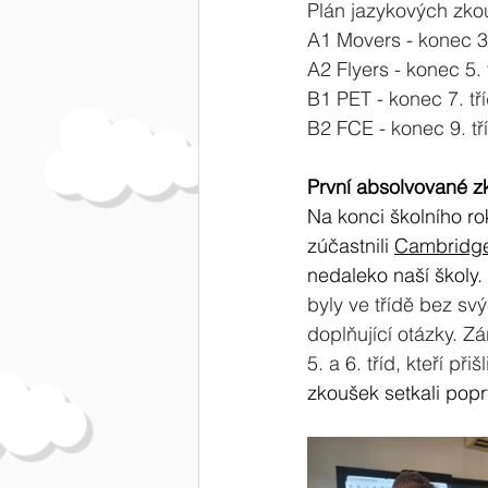
Plán jazykových zk
A1 Movers - konec 3.
A2 Flyers - konec 5. 
B1 PET - konec 7. tř
B2 FCE - konec 9. tř
První absolvované z
Na konci školního rok
zúčastnili 
Cambridge
nedaleko naší školy. 
byly ve třídě bez sv
doplňující otázky. Zá
5. a 6. tříd, kteří přiš
zkoušek setkali popr