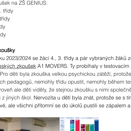
oušek na ZŠ GENIUS:
 třídy
třídy 
ídy
ídy
koušky
u 2023/2024 se žáci 4., 3. třídy a pár vybraných žáků ze
ských zkoušek
 A1 MOVERS. Ty probíhaly v testovacím 
Pro děti byla zkouška velkou psychickou zátěží, protož
ých pedagogů, nemohly třídu opustit, nemohly během tes
roveň ale děti viděly, že stejnou zkoušku s nimi společně
li z jiných škol. 
Nervozita u dětí byla znát, protože se s t
vé, ale všichni přítomní se do úkolů pustili se zápalem 