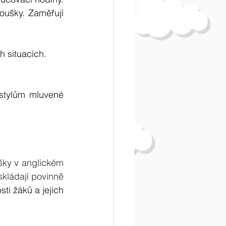
oušky. Zaměřují 
 situacích.
stylům mluvené 
šky v anglickém 
kládají povinně 
i žáků a jejich 
 