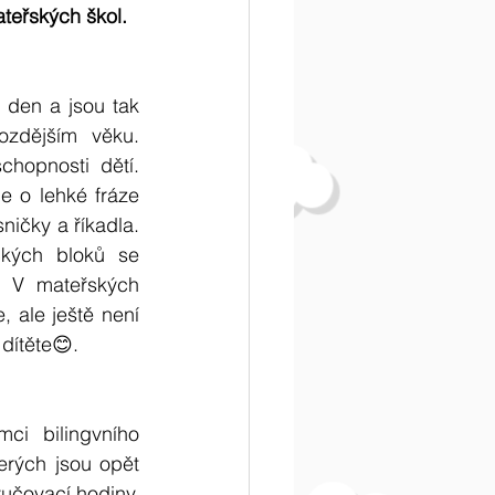
ateřských škol.
den a jsou tak 
zdějším věku. 
hopnosti dětí. 
e o lehké fráze 
ičky a říkadla. 
kých bloků se 
i. V mateřských 
 ale ještě není 
dítěte😊. 
i bilingvního 
erých jsou opět 
yučovací hodiny. 