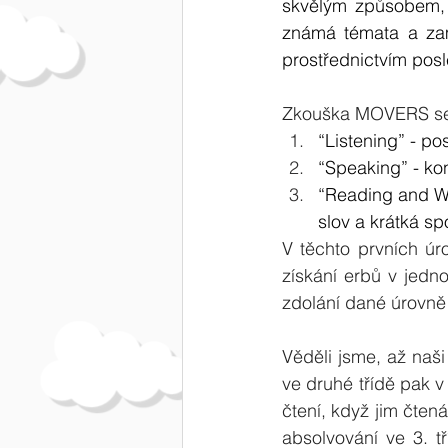
skvělým způsobem, j
známá témata a zamě
prostřednictvím posl
Zkouška MOVERS se s
“Listening” - p
“Speaking” - ko
“Reading and Wr
slov a krátká sp
V těchto prvních úr
získání erbů v jedn
zdolání dané úrovně 
Věděli jsme, až naši
ve druhé třídě pak v 
čtení, když jim čten
absolvování ve 3. tř