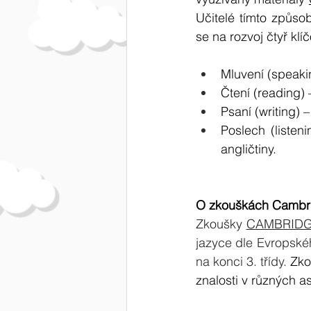
Učitelé tímto způsob
se na rozvoj čtyř kl
Mluvení (speaki
Čtení (reading)
Psaní (writing) 
Poslech (listen
angličtiny.
O zkouškách Cambr
Zkoušky 
CAMBRIDG
jazyce dle Evropskéh
na konci 3. třídy. 
Zko
znalosti v různých a