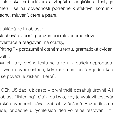
ak získat sebedůvěru a zlepšit si angličtinu. Testy j
řují se na dovednosti potřebné k efektivní komunikac
echu, mluvení, čtení a psaní. 
kládá ze tří oblastí: 
oslechová cvičení, porozumění mluvenému slovu,
nverzace a reagování na otázky,
itting ” - porozumění čtenému textu, gramatická cvičení
ojení.
ovních jazykového testu se také u zkoušek nepropadá. 
otlivých dovednostech, kdy maximum erbů v jedné katego
se považuje získání 4 erbů.
 GENIUS žáci už často v první třídě dosahují úrovně A1
oblasti “listening”. Otázkou bylo, kdy je vystavit testová
ářské dovednosti dávají zabrat i v češtině. Rozhodli jsme
ídě, případně u rychlejších dětí volitelné testování již