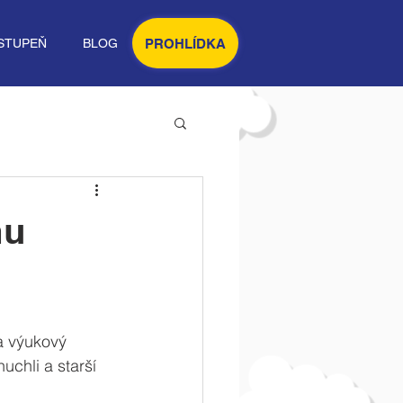
PROHLÍDKA
STUPEŇ
BLOG
mu
a výukový 
chli a starší 