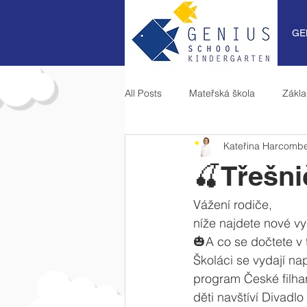
GE
All Posts
Mateřská škola
Zákla
Kateřina Harcomb
🍒Třešni
Vážení rodiče,
níže najdete nové v
​​🎃A co se dočtete v
​Školáci se vydají n
program České filhar
děti navštíví Divadl