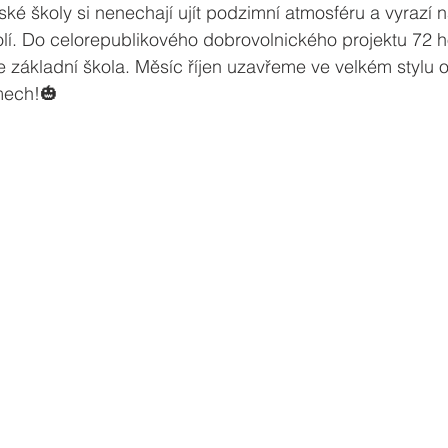
é školy si nenechají ujít podzimní atmosféru a vyrazí n
lí. Do celorepublikového dobrovolnického projektu 72 ho
e základní škola. Měsíc říjen uzavřeme ve velkém stylu 
mech!🎃