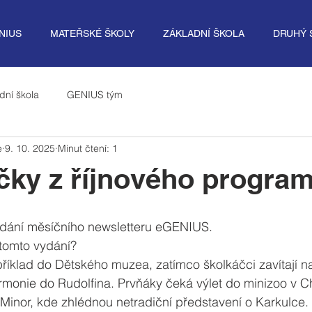
NIUS
MATEŘSKÉ ŠKOLY
ZÁKLADNÍ ŠKOLA
DRUHÝ 
dní škola
GENIUS tým
e
9. 10. 2025
Minut čtení: 1
čky z říjnového progra
ydání měsíčního newsletteru eGENIUS.
 tomto vydání?
apříklad do Dětského muzea, zatímco školkáčci zavítají n
monie do Rudolfina. Prvňáky čeká výlet do minizoo v Chu
o Minor, kde zhlédnou netradiční představení o Karkulce.