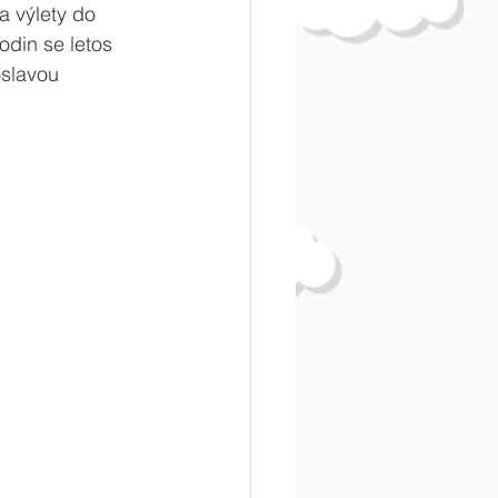
a výlety do 
din se letos 
oslavou 