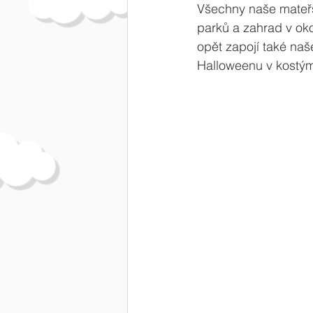
Všechny naše mateřsk
parků a zahrad v oko
opět zapojí také naš
Halloweenu v kostý