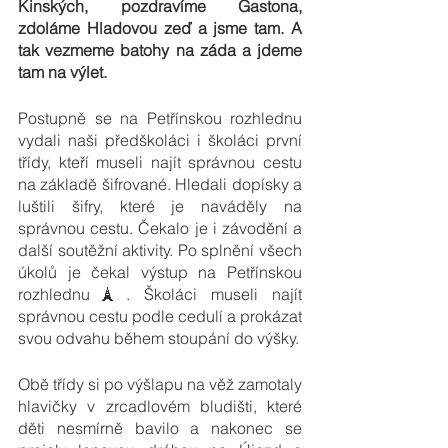
Kinských, pozdravíme Gastona, 
zdoláme Hladovou zeď a jsme tam. A 
tak vezmeme batohy na záda a jdeme 
tam na výlet. 
Postupně se na Petřínskou rozhlednu 
vydali naši předškoláci i školáci první 
třídy, kteří museli najít správnou cestu 
na základě šifrované. Hledali dopísky a 
luštili šifry, které je naváděly na 
správnou cestu. Čekalo je i závodění a 
další soutěžní aktivity. Po splnění všech 
úkolů je čekal výstup na Petřínskou 
rozhlednu🗼. Školáci museli najít 
správnou cestu podle cedulí a prokázat 
svou odvahu během stoupání do výšky.
Obě třídy si po výšlapu na věž zamotaly 
hlavičky v zrcadlovém bludišti, které 
děti nesmírně bavilo a nakonec se 