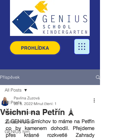
PROHLÍDKA
Příspěvek
All Posts
Pavlína Zuzová
All Posts
30. 5. 2022
Minut čtení: 1
Všichni na Petřín 🗼
Mateřská škola
Z GENIUS Smíchov to máme na Petřín 
Základní škola
co by kamenem dohodil. Přejdeme 
GENIUS tým
přes krásné rozkvetlé Zahrady 