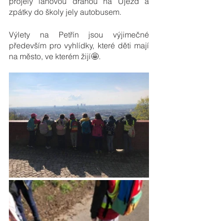
projely lanovou dráhou na Újezd a 
zpátky do školy jely autobusem.
Výlety na Petřín jsou výjimečné 
především pro vyhlídky, které děti mají 
na město, ve kterém žijí🤩.