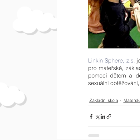
Linkin Sphere, z.s.
 
pro mateřské, zákla
pomoci dětem a dos
sexuální obtěžování,
Základní škola
Mateřsk