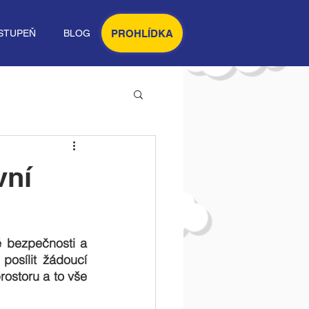
PROHLÍDKA
STUPEŇ
BLOG
vní
é bezpečnosti a 
osílit žádoucí 
ostoru a to vše 