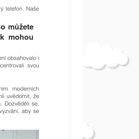
ý telefon. Naše 
Co můžete 
ak mohou 
ní obsahovalo i 
entrovali svou 
ním moderních 
li uvědomit, že 
 Dozvěděli se, 
vyzváni, aby se 