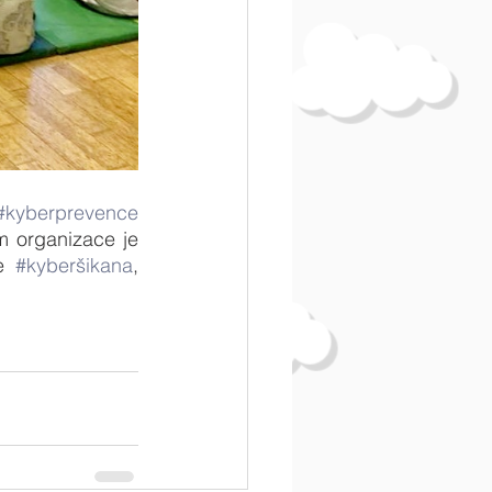
#kyberprevence
m organizace je 
e 
#kyberšikana
, 