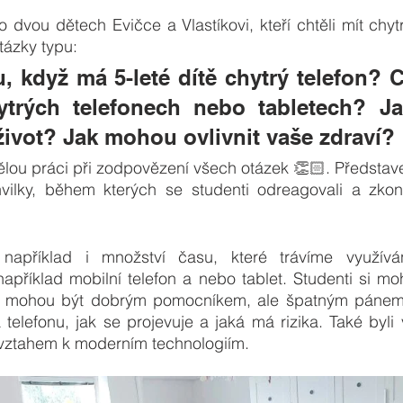
o dvou dětech Evičce a Vlastíkovi, kteří chtěli mít chytr
tázky typu: 
, když má 5-leté dítě chytrý telefon? 
ytrých telefonech nebo tabletech? J
 život? Jak mohou ovlivnit vaše zdraví? 
ělou práci při zodpovězení všech otázek 👏🏻. Představe
ilky, během kterých se studenti odreagovali a zkonc
 například i množství času, které trávíme využívá
 například mobilní telefon a nebo tablet. Studenti si moh
gie mohou být dobrým pomocníkem, ale špatným pánem.
a telefonu, jak se projevuje a jaká má rizika. Také byli 
vztahem k moderním technologiím.