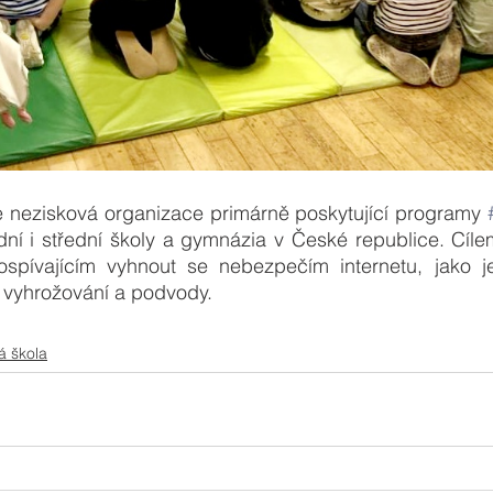
je nezisková organizace primárně poskytující programy 
dní i střední školy a gymnázia v České republice. Cíle
pívajícím vyhnout se nebezpečím internetu, jako j
 vyhrožování a podvody. 
á škola