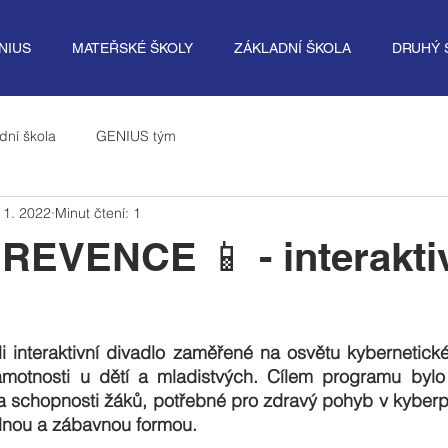
NIUS
MATEŘSKÉ ŠKOLY
ZÁKLADNÍ ŠKOLA
DRUHÝ 
dní škola
GENIUS tým
 1. 2022
Minut čtení: 1
EVENCE 📱 - interakti
li interaktivní divadlo zaměřené na osvětu kybernetick
ramotnosti u dětí a mladistvých. Cílem programu bylo p
a schopnosti žáků, potřebné pro zdravý pohyb v kyberpr
elnou a zábavnou formou.