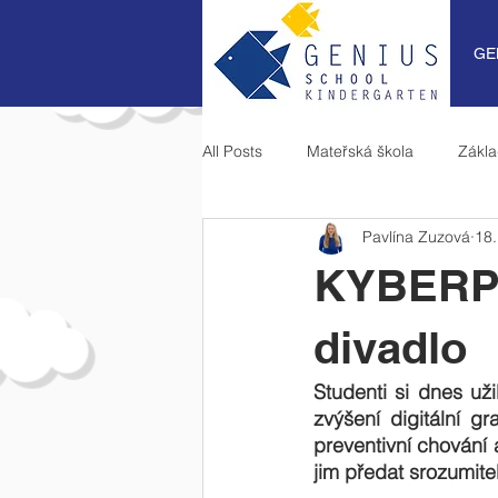
GE
All Posts
Mateřská škola
Zákla
Pavlína Zuzová
18.
KYBERPR
divadlo
Studenti si dnes uži
zvýšení digitální g
preventivní chování 
jim předat srozumit