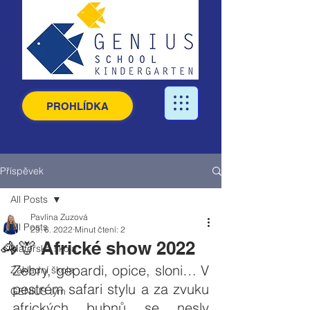
PROHLÍDKA
Příspěvek
All Posts
Pavlína Zuzová
All Posts
29. 6. 2022
Minut čtení: 2
🦓🦒 Africké show 2022
Mateřská škola
Zebry, gepardi, opice, sloni… V 
Základní škola
pestrém safari stylu a za zvuku 
GENIUS tým
afrických bubnů se nesly 