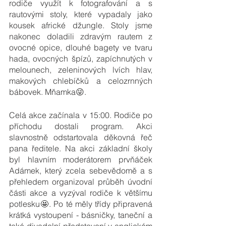
rodiče využít k fotografování a s 
rautovými stoly, které vypadaly jako 
kousek africké džungle. Stoly jsme 
nakonec doladili zdravým rautem z 
ovocné opice, dlouhé bagety ve tvaru 
hada, ovocných špízů, zapíchnutých v 
melounech, zeleninových lvích hlav, 
makových chlebíčků a celozrnných 
bábovek. Mňamka😜.
Celá akce začínala v 15:00. Rodiče po 
příchodu dostali program. Akci 
slavnostně odstartovala děkovná řeč 
pana ředitele. Na akci základní školy 
byl hlavním moderátorem prvňáček 
Adámek, který zcela sebevědomě a s 
přehledem organizoval průběh úvodní 
části akce a vyzýval rodiče k většímu 
potlesku🤩. Po té měly třídy připravená 
krátká vystoupení - básničky, taneční a 