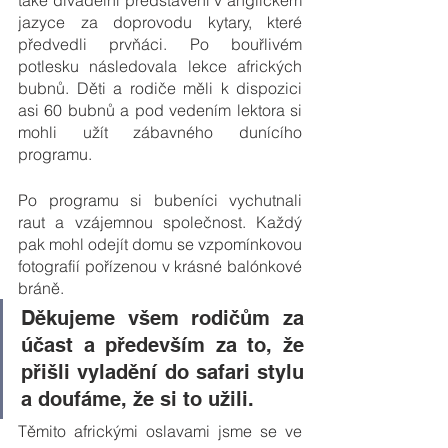
také divadelní představení v anglickém 
jazyce za doprovodu kytary, které 
předvedli prvňáci. Po bouřlivém 
potlesku následovala lekce afrických 
bubnů. Děti a rodiče měli k dispozici 
asi 60 bubnů a pod vedením lektora si 
mohli užít zábavného dunícího 
programu. 
Po programu si bubeníci vychutnali 
raut a vzájemnou společnost. Každý 
pak mohl odejít domu se vzpomínkovou 
fotografií pořízenou v krásné balónkové 
bráně. 
Děkujeme všem rodičům za 
účast a především za to, že 
přišli vyladění do safari stylu 
a doufáme, že si to užili.
Těmito africkými oslavami jsme se ve 