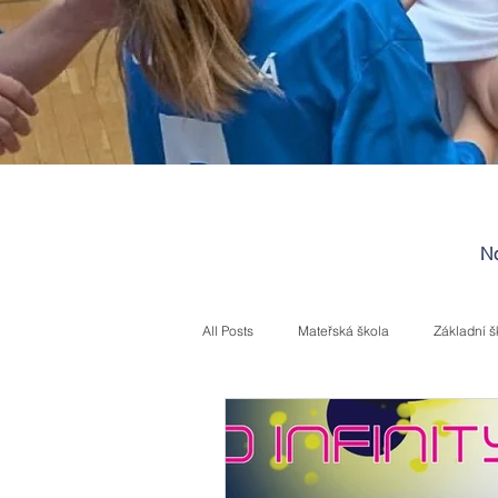
No
All Posts
Mateřská škola
Základní š