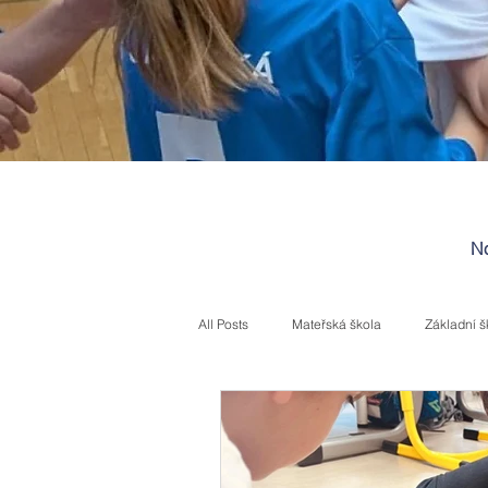
No
All Posts
Mateřská škola
Základní š