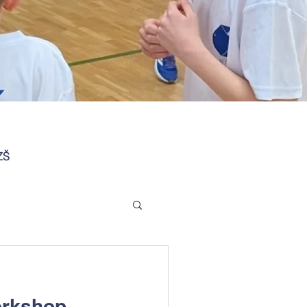
ZŠ
orkshop